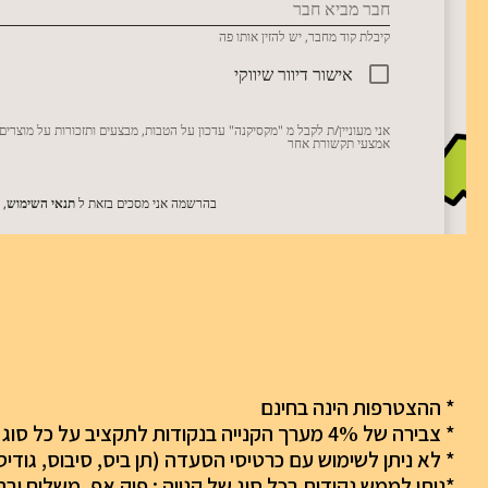
* ההצטרפות הינה בחינם
* צבירה של 4% מערך הקנייה בנקודות לתקציב על כל סוג של קנייה: פיק אפ, משלוח ובהגשה מלאה כל 1 נקודה צבורה = 1 ₪
* לא ניתן לשימוש עם כרטיסי הסעדה (תן ביס, סיבוס, גודיס